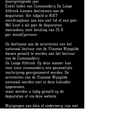
daaropvolgende jaar. .
Enkel leden van Commanderij De Lange
Afdronk kunnen deelnemen aan de
degustaties. Het lidgeld is NIET
overdraagbaar aan een niet-lid of een gast.
Wel kunt u als gast de degustaties
meemaken, mits betaling van 25 €
per avond/persoon.
De deelname aan de activiteiten van het
nationaal bestuur van de Vlaamse Wijngilde
dienen gemeld te worden aan het bestuur
van de Commanderij
De Lange Afdronk. Op deze manier kan
voor onze commanderij een gezamelijke
inschrijving georganiseerd worden. De
activiteiten van de Vlaamse Wijngilde
nationaal werden niet in deze kalender
opgenomen,
maar worden u tijdig gemeld op de
degustaties of via deze website.
Wijzigingen van data of onderwerp zijn niet
uitgesloten. Ook kunnen nog een aantal
initiatieven van het nationaal bestuur van